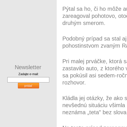
Pýtal sa ho, či ho môže 
zareagoval pohotovo, otoč
druhým smerom.
Podobný prípad sa stal aj
pohostinstvom zvaným Ra
Pri malej prváčke, ktorá 
Newsletter
zastavilo auto, z ktoréh
Zadajte e-mail:
sa pokúsil asi sedem-ro
rozhovor.
pridať
Kládla jej otázky, že ako s
nevšednú situáciu všimla 
neznáma „teta” bez slova 