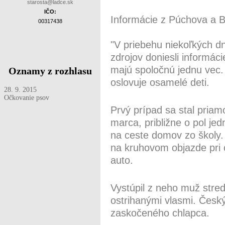
starosta@ladce.sk
IČO:
Informácie z Púchova a B
00317438
"V priebehu niekoľkých d
zdrojov doniesli informác
majú spoločnú jednu vec.
Oznamy z rozhlasu
oslovuje osamelé deti.
28. 9. 2015
Očkovanie psov
Prvý prípad sa stal priam
marca, približne o pol je
na ceste domov zo školy.
na kruhovom objazde pri c
auto.
Vystúpil z neho muž stred
ostrihanými vlasmi. Česk
zaskočeného chlapca.