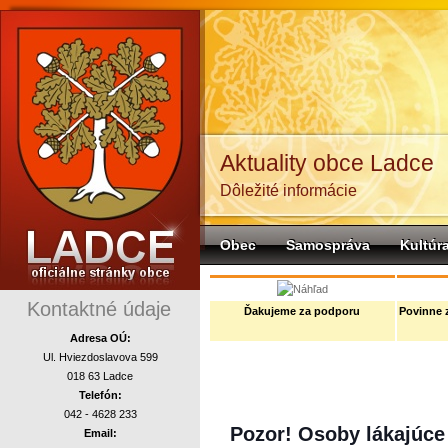
Aktuality obce Ladce
Dôležité informácie
Obec
Samospráva
Kultúr
komunalne
Kontaktné údaje
Ďakujeme za podporu
Povinne 
Adresa OÚ:
Ul. Hviezdoslavova 599
018 63 Ladce
Telefón:
042 - 4628 233
Pozor! Osoby lákajúce 
Email: