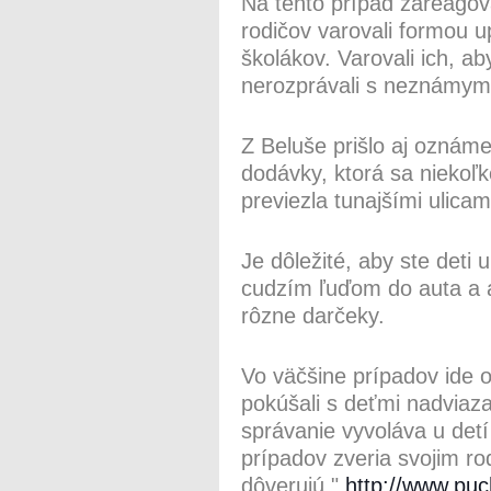
Na tento prípad zareagov
rodičov varovali formou u
školákov. Varovali ich, ab
nerozprávali s neznámymi
Z Beluše prišlo aj oznám
dodávky, ktorá sa niekoľk
previezla tunajšími ulicam
Je dôležité, aby ste deti 
cudzím ľuďom do auta a ab
rôzne darčeky.
Vo väčšine prípadov ide 
pokúšali s deťmi nadviaz
správanie vyvoláva u detí
prípadov zveria svojim r
dôverujú."
http://www.pu