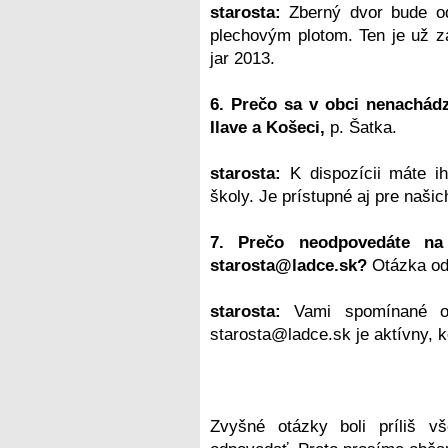
starosta:
Zberný dvor bude o
plechovým plotom. Ten je už z
jar 2013.
6. Prečo sa v obci nenachádz
Ilave a Košeci,
p. Šatka.
starosta:
K dispozícii máte ih
školy. Je prístupné aj pre naši
7. Prečo neodpovedáte na 
starosta@ladce.sk?
Otázka od
starosta:
Vami spomínané otá
starosta@ladce.sk je aktívny, 
Zvyšné otázky boli príliš 