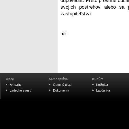
odpovedať. Preto prosíme občano
svojich postrehov alebo sa 
zastupiteľstva.
-di-
Obec
Samospráva
Kultúra
Aktuality
Obecný úrad
Knižnica
Ladecké zvesti
Dokumenty
Ladčanka