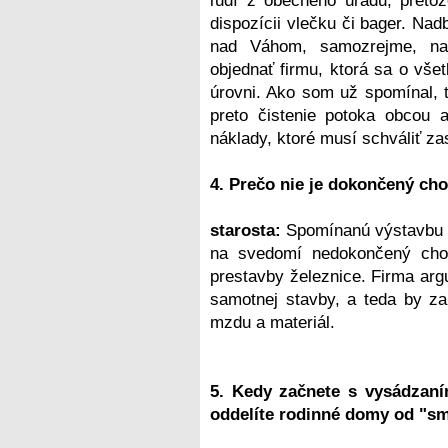
ľudí z obecného úradu, preto
dispozícii vlečku či bager. Na
nad Váhom, samozrejme, na 
objednať firmu, ktorá sa o vše
úrovni. Ako som už spomínal, 
preto čistenie potoka obcou a
náklady, ktoré musí schváliť za
4. Prečo nie je dokončený ch
starosta:
Spomínanú výstavbu m
na svedomí nedokončený chod
prestavby železnice. Firma ar
samotnej stavby, a teda by za
mzdu a materiál.
5. Kedy začnete s vysádzan
oddelíte rodinné domy od "s