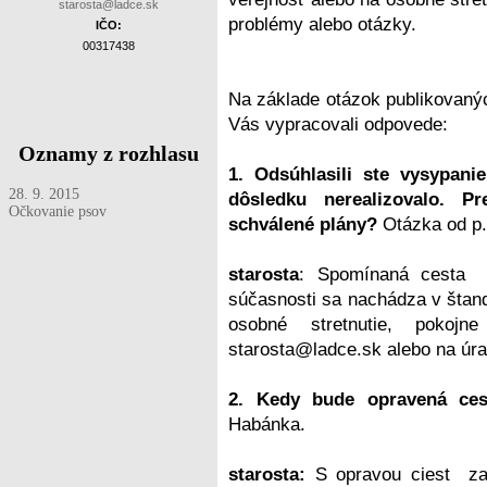
starosta@ladce.sk
problémy alebo otázky.
IČO:
00317438
Na základe otázok publikovanýc
Vás vypracovali odpovede:
Oznamy z rozhlasu
1. Odsúhlas
ili ste vysypan
28. 9. 2015
dôsledku nerealizoval
o. Pr
Očkovanie psov
schválené plány?
Otázka od p.
starosta
: Spomínaná cesta 
súčasnosti sa nachádza v štan
osobné stretnutie, pokojn
starosta@ladce.sk alebo na úr
2. Kedy bude opravená ce
Habánka.
starosta:
S opravou ciest zač