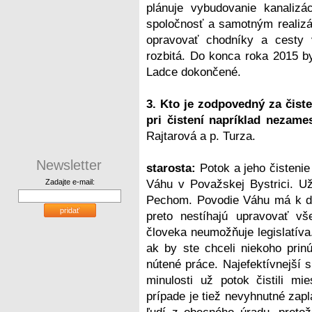
plánuje vybudovanie kanalizá
spoločnosť a samotným realiz
opravovať chodníky a cesty 
rozbitá. Do konca roka 2015 b
Ladce dokončené.
3. Kto je zodpovedný za čist
pri čistení napríklad neza
Rajtarová a p. Turza.
Newsletter
starosta:
Potok a jeho čistenie
Zadajte e-mail:
Váhu v Považskej Bystrici. U
Pechom. Povodie Váhu má k dis
pridať
preto nestíhajú upravovať v
človeka neumožňuje legislatíva
ak by ste chceli niekoho prin
nútené práce. Najefektívnejší 
minulosti už potok čistili mie
prípade je tiež nevyhnutné zapla