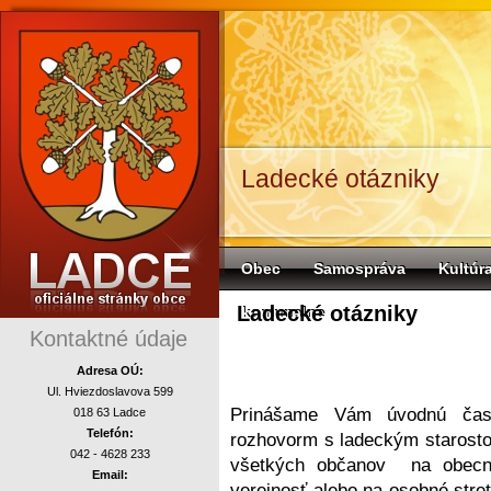
Ladecké otázniky
Obec
Samospráva
Kultúr
Ladecké otázniky
komunalne
Kontaktné údaje
Adresa OÚ:
Ul. Hviezdoslavova 599
Prinášame Vám úvodnú časť
018 63 Ladce
Telefón:
rozhovorm s ladeckým starost
042 - 4628 233
všetkých občanov na obecné 
Email:
verejnosť alebo na osobné stret