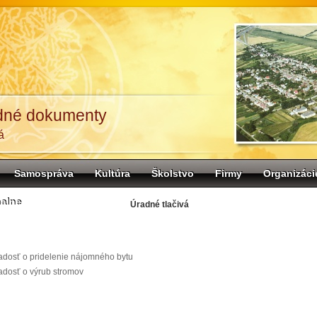
dné dokumenty
á
Samospráva
Kultúra
Školstvo
Firmy
Organizáci
alne
Úradné tlačivá
adosť o pridelenie nájomného bytu
adosť o výrub stromov