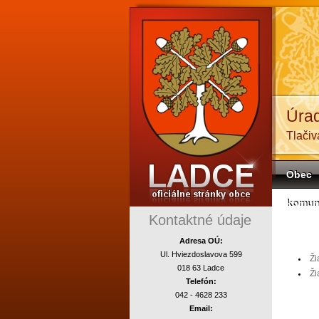
Úra
Tlačiv
Obec
komun
Kontaktné údaje
Adresa OÚ:
Ul. Hviezdoslavova 599
Ži
018 63 Ladce
Ži
Telefón:
042 - 4628 233
Email: