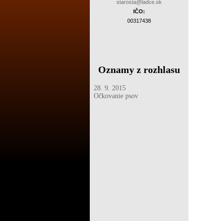
starosta@ladce.sk
IČO:
00317438
Oznamy z rozhlasu
28. 9. 2015
Očkovanie psov