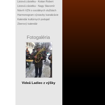
Listová zásielka - Kotian Robert
Listová zásielka - Nagy Slavomír
Návrh VZN o sociálnych službách
Harmonogram výstavby kanalizácie
Kalendár kultúrnych podujatí
Zberový kalendár
Fotogaléria
Videá Ladiec z výšky