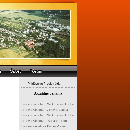
e
Šport
Fórum
Prihlásenie / registrácia
Aktuálne oznamy
Listová zásielka - Šarkozyová Lenka
Listová zásielka - Žigová Paulína
Listová zásielka - Šarkozyová Lenka
Listová zásielka - Kotian Róbert
Listová zásielka - Kotian Róbert