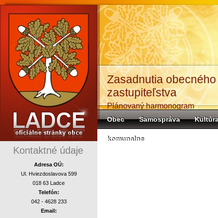
Zasadnutia obecného
zastupiteľstva
Plánovaný harmonogram
Obec
Samospráva
Kultúr
komunalne
Kontaktné údaje
Adresa OÚ:
Ul. Hviezdoslavova 599
018 63 Ladce
Telefón:
042 - 4628 233
Email: