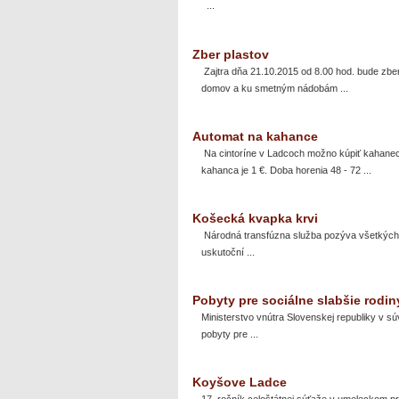
...
Zber plastov
Zajtra dňa 21.10.2015 od 8.00 hod. bude zber 
domov a ku smetným nádobám ...
Automat na kahance
Na cintoríne v Ladcoch možno kúpiť kahane
kahanca je 1 €. Doba horenia 48 - 72 ...
Košecká kvapka krvi
Národná transfúzna služba pozýva všetkých 
uskutoční ...
Pobyty pre sociálne slabšie rod
Ministerstvo vnútra Slovenskej republiky v sú
pobyty pre ...
Koyšove Ladce