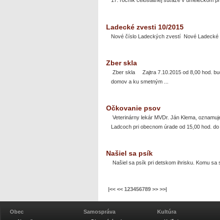
17. ročník celoštátnej súťaže v umeleckom 
Ladecké zvesti 10/2015
Nové číslo Ladeckých zvestí Nové Ladecké zv
Zber skla
Zber skla Zajtra 7.10.2015 od 8,00 hod. bude
domov a ku smetným ...
Očkovanie psov
Veterinárny lekár MVDr. Ján Klema, oznamuje
Ladcoch pri obecnom úrade od 15,00 hod. do .
Našiel sa psík
Našiel sa psík pri detskom ihrisku. Komu sa st
|<<
<<
1
2
3
4
5
6
7
8
9
>>
>>|
Obec
Samospráva
Kultúra