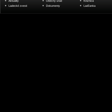
Aktuality
Obecný úrad
Knižnica
Ladecké zvesti
Dokumenty
Ladčanka