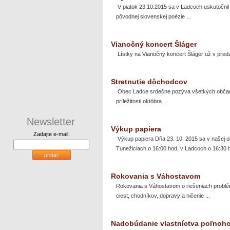
V piatok 23.10.2015 sa v Ladcoch uskutočnil
pôvodnej slovenskej poézie ...
Vianočný koncert Šláger
Lístky na Vianočný koncert Šláger už v predaj
Stretnutie dôchodcov
Obec Ladce srdečne pozýva všetkých občanov
príležitosti októbra ...
Newsletter
Výkup papiera
Zadajte e-mail:
Výkup papiera Dňa 23. 10. 2015 sa v našej o
Tunežiciach o 16:00 hod, v Ladcoch o 16:30 h
pridať
Rokovania s Váhostavom
Rokovania s Váhostavom o riešeniach problém
ciest, chodníkov, dopravy a ničenie ...
Nadobúdanie vlastníctva poľnoh