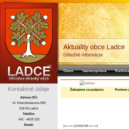
Aktuality obce Ladce
Dôležité informácie
Obec
Samospráva
Kultúr
komunalne
Kontaktné údaje
Ďakujeme za podporu
Povinne 
Adresa OÚ:
Ul. Hviezdoslavova 599
018 63 Ladce
Telefón:
042 - 4628 233
Email:
|<<
<<
1
2
3
4
5
6
7
8
9
>>
>>|