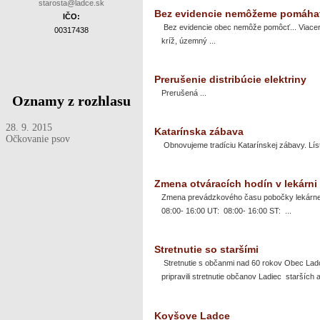
starosta@ladce.sk
Bez evidencie nemôžeme pomáha
IČO:
Bez evidencie obec nemôže pomôcť... Viace
00317438
kríž, územný ...
Prerušenie distribúcie elektriny
Prerušená ...
Oznamy z rozhlasu
28. 9. 2015
Katarínska zábava
Očkovanie psov
Obnovujeme tradíciu Katarínskej zábavy. Líst
Zmena otváracích hodín v lekárni
Zmena prevádzkového času pobočky lekárne 
08:00- 16:00 UT: 08:00- 16:00 ST: ...
Stretnutie so staršími
Stretnutie s občanmi nad 60 rokov Obec Lad
pripravili stretnutie občanov Ladiec starších a
Koyšove Ladce