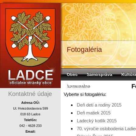
Fotogaléria
Obec
Samospráva
Kultúr
F
komunalne
Kontaktné údaje
Vyberte si fotogalériu:
Adresa OÚ:
Deň detí a rodiny 2015
Ul. Hviezdoslavova 599
Deň matiek 2015
018 63 Ladce
Telefón:
Ladecký kotlík 2015
042 - 4628 233
70. výročie oslobodenia Ladie
Email: