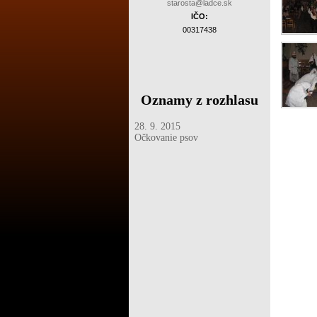
starosta@ladce.sk
IČO:
00317438
Oznamy z rozhlasu
28. 9. 2015
Očkovanie psov