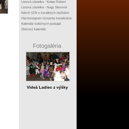
Listová zásielka - Kotian Robert
Listová zásielka - Nagy Slavomír
Návrh VZN o sociálnych službách
Harmonogram výstavby kanalizácie
Kalendár kultúrnych podujatí
Zberový kalendár
Fotogaléria
Videá Ladiec z výšky