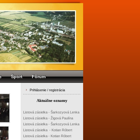
e
Šport
Fórum
Prihlásenie / registrácia
Aktuálne oznamy
Listová zásielka - Šarkozyová Lenka
Listová zásielka - Žigová Paulína
Listová zásielka - Šarkozyová Lenka
Listová zásielka - Kotian Róbert
Listová zásielka - Kotian Róbert