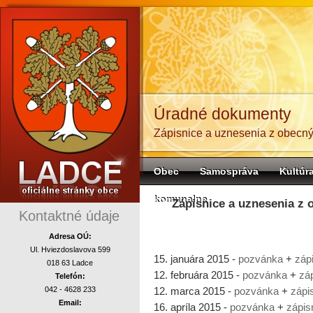
Úradné dokumenty
Zápisnice a uznesenia z obecnýc
Obec
Samospráva
Kultúr
komunalne
Zápisnice a uznesenia z 
Kontaktné údaje
Adresa OÚ:
Ul. Hviezdoslavova 599
15. januára 2015 -
pozvánka
+
záp
018 63 Ladce
12. februára 2015 -
pozvánka
+
zá
Telefón:
042 - 4628 233
12. marca 2015 -
pozvánka
+
zápi
Email:
16. apríla 2015 -
pozvánka
+
zápis