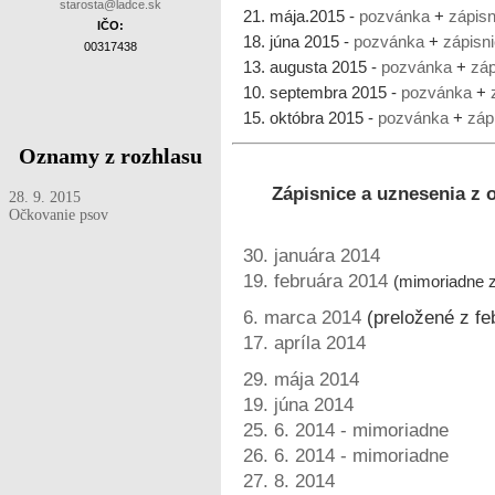
starosta@ladce.sk
21. mája.2015 -
pozvánka
+
zápisn
IČO:
18. júna 2015 -
pozvánka
+
zápisn
00317438
13. augusta 2015 -
pozvánka
+
záp
10. septembra 2015 -
pozvánka
+
15. októbra 2015 -
pozvánka
+
záp
Oznamy z rozhlasu
Zápisnice a uznesenia z 
28. 9. 2015
Očkovanie psov
30. januára 2014
19. februára 2014
(mimoriadne 
6. marca 2014
(preložené z fe
17. apríla 2014
29. mája 2014
19. júna 2014
25. 6. 2014 - mimoriadne
26. 6. 2014 - mimoriadne
27. 8. 2014