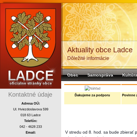
Aktuality obce Ladce
Dôležité informácie
Obec
Samospráva
Kultúr
komunalne
Kontaktné údaje
Ďakujeme za podporu
Povinne 
Adresa OÚ:
Ul. Hviezdoslavova 599
018 63 Ladce
Telefón:
042 - 4628 233
V stredu od 8. hod. sa bude zbierať 
Email: