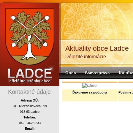
Aktuality obce Ladce
Dôležité informácie
Obec
Samospráva
Kultúr
komunalne
Kontaktné údaje
Ďakujeme za podporu
Povinne 
Adresa OÚ:
Ul. Hviezdoslavova 599
018 63 Ladce
Telefón:
042 - 4628 233
Email: