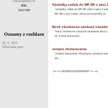
starosta@ladce.sk
Výsledky volieb do NR SR v obci
IČO:
Výsledky volieb do NR SR vobci Ladce V pri
00317438
NR SR v obci Ladce, ktoré sa konali dňa 10. ..
Nové všeobecno-záväzné nariade
Nové všeobecno-záväzné nariadenia obce Lad
Oznamy z rozhlasu
14. 9.2011 boli okrem ...
28. 9. 2015
Očkovanie psov
verejne obstaravanie
Úradné dokumenty Všeobecno záväzné nariade
Iné ...
|<<
<<
18
19
20
21
22
23
24
25
26
27
>>
>>|