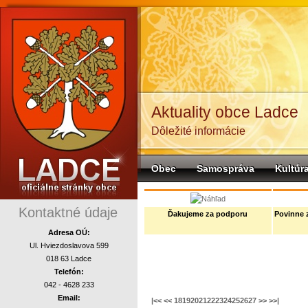
Aktuality obce Ladce
Dôležité informácie
Obec
Samospráva
Kultúr
komunalne
Kontaktné údaje
Ďakujeme za podporu
Povinne 
Adresa OÚ:
Ul. Hviezdoslavova 599
018 63 Ladce
Telefón:
042 - 4628 233
Email:
|<<
<<
18
19
20
21
22
23
24
25
26
27
>>
>>|